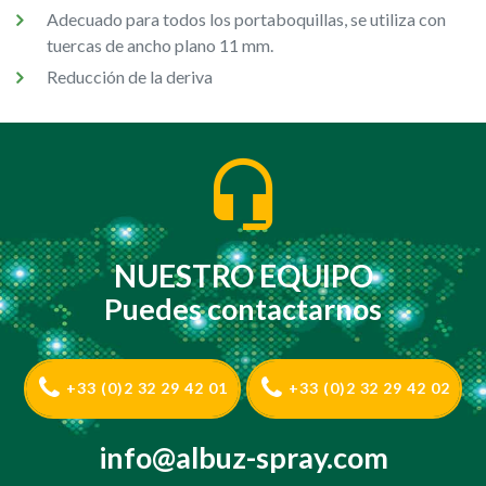
Adecuado para todos los portaboquillas, se utiliza con
tuercas de ancho plano 11 mm.
Reducción de la deriva
NUESTRO EQUIPO
Puedes contactarnos
+33 (0)2 32 29 42 01
+33 (0)2 32 29 42 02
info@albuz-spray.com